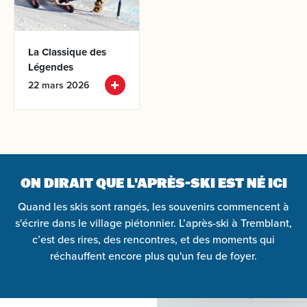
Arrivée
La Classique
des
Départ
Légendes
22 mars 2026
Adultes
Enfants
ON DIRAIT QUE L'APRÈS-SKI EST NÉ ICI
Quand les skis sont rangés, les souvenirs commencent à
RECHERCHEZ
s'écrire dans le village piétonnier. L’après-ski à Tremblant,
c’est des rires, des rencontres, et des moments qui
réchauffent encore plus qu'un feu de foyer.