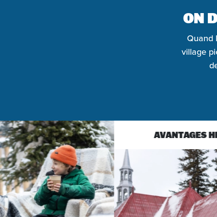
ON D
Quand l
village p
de
AVANTAGES HÉBERGEMEN