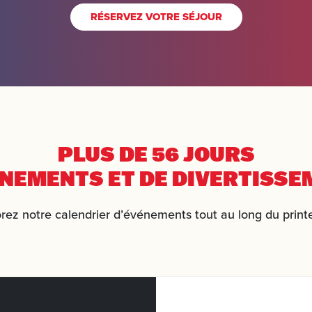
RÉSERVEZ VOTRE SÉJOUR
PLUS DE 56 JOURS
NEMENTS ET DE DIVERTISSE
rez notre calendrier d’événements tout au long du prin
ée
rt
tes