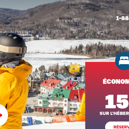
1-88
ÉCONOM
15
SUR L'HÉBE
RÉSER