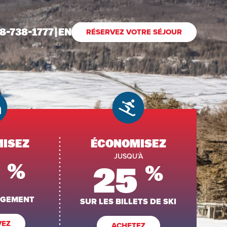
8-738-1777
|
EN
RÉSERVEZ VOTRE SÉJOUR
ISEZ
ÉCONOMISEZ
JUSQU’À
%
25
%
RGEMENT
SUR LES BILLETS DE SKI
VEZ
ACHETEZ