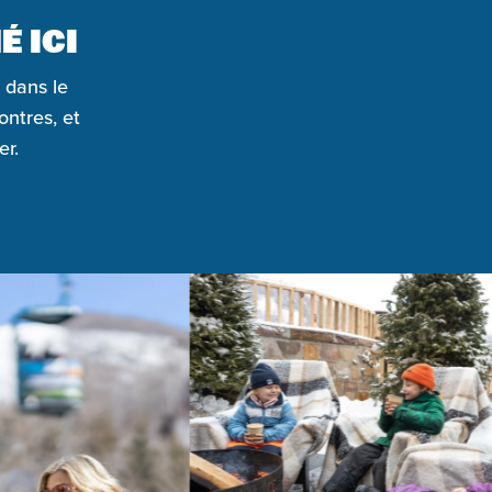
É ICI
 dans le
ontres, et
er.