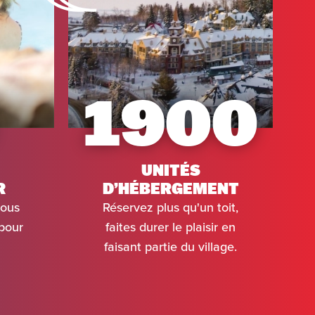
1900
UNITÉS
R
D’HÉBERGEMENT
vous
Réservez plus qu'un toit,
 pour
faites durer le plaisir en
faisant partie du village.