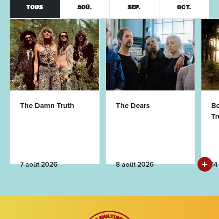
TOUS
AOÛ.
SEP.
OCT.
The Damn Truth
The Dears
Bo
T
7 août 2026
8 août 2026
14