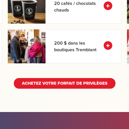
20 cafés / chocolats
chauds
nts
200 $ dans les
RECHERCHEZ
boutiques Tremblant
ACHETEZ VOTRE FORFAIT DE PRIVILÈGES