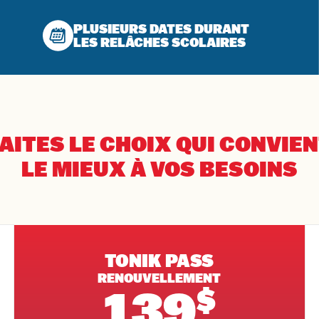
PLUSIEURS DATES DURANT
LES RELÂCHES SCOLAIRES
AITES LE CHOIX QUI CONVIE
LE MIEUX À VOS BESOINS
TONIK PASS
RENOUVELLEMENT
139
$