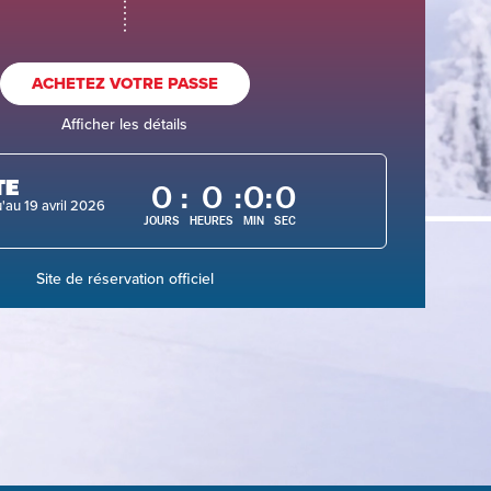
ACHETEZ VOTRE PASSE
Afficher les détails
TE
0
:
0
:
0
:
0
u'au 19 avril 2026
JOURS
HEURES
MIN
SEC
Site de réservation officiel