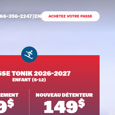
866-356-2247
|
EN
ACHETEZ VOTRE PASSE
SE TONIK 2026-2027
ENFANT (5-12)
LEMENT
NOUVEAU DÉTENTEUR
9
149
$
$