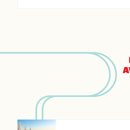
A
Arriv
Dépa
Adul