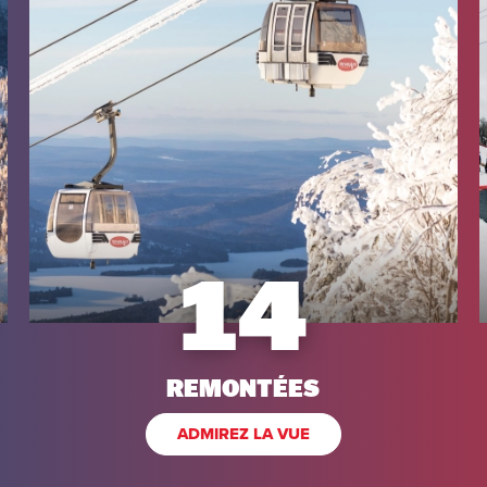
14
REMONTÉES
ADMIREZ LA VUE