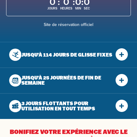
0
:
0
:
0
:
0
JOURS
HEURES
MIN
SEC
Site de réservation officiel
JUSQU'À 114 JOURS
DE GLISSE FIXES
JUSQU'À 25 JOURNÉES
DE FIN DE
SEMAINE
3 JOURS FLOTTANTS POUR
UTILISATION EN TOUT TEMPS
BONIFIEZ VOTRE EXPÉRIENCE
AVEC LE