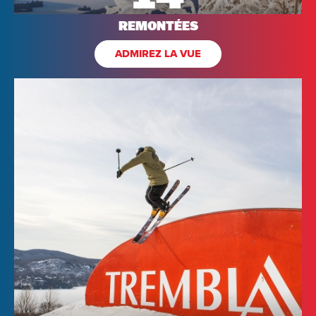
REMONTÉES
ADMIREZ LA VUE
Arrivée
Départ
Adultes
Enfants