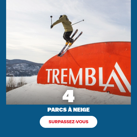
Arrivée
Départ
Adultes
4
Enfants
PARCS À NEIGE
SURPASSEZ-VOUS
RECHERCHEZ